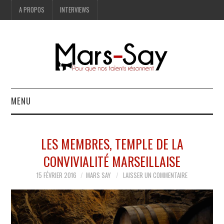
A PROPOS
INTERVIEWS
MENU
BONNES ADRESSES
LES MEMBRES, TEMPLE DE LA
MODE
CONVIVIALITÉ MARSEILLAISE
LIFESTYLE
15 FÉVRIER 2016
MARS SAY
LAISSER UN COMMENTAIRE
ART