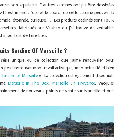
tance, son squelette. D’autres sardines ont pu être dessinées
ité est infinie ; l’oeil et le sourcil de cette sardine peuvent la
, timide, étonnée, curieuse, … Les produits déclinés sont 100%
eillais, fabriqués sur Vauban ou j’ai trouvé de véritables
st important de faire bien.
uits Sardine Of Marseille ?
e série unique ou de collection que j’aime renouveler pour
on peut
retrouver mon travail artistique, mon actualité et bien
«
Sardine of Marseille
». La collection est également disponible
omme
Marseille in The Box
,
Marseille En Provence
, Vacquier
chainement de nouveaux points de vente sur Marseille et puis