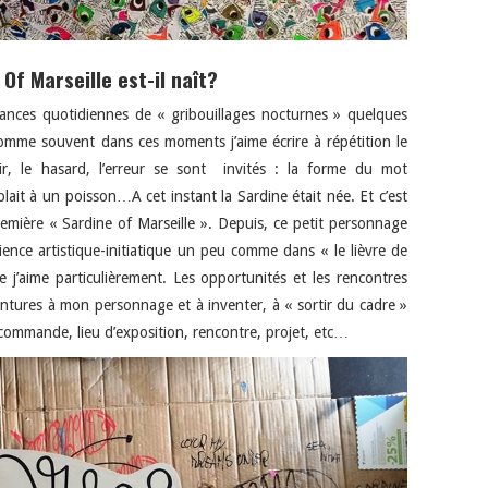
f Marseille est-il naît?
ances quotidiennes de « gribouillages nocturnes » quelques
mme souvent dans ces moments j’aime écrire à répétition le
ir, le hasard, l’erreur se sont invités : la forme du mot
mblait à un poisson…A cet instant la Sardine était née. Et c’est
première « Sardine of Marseille ». Depuis, ce petit personnage
ence artistique-initiatique un peu comme dans « le lièvre de
 j’aime particulièrement. Les opportunités et les rencontres
ntures à mon personnage et à inventer, à « sortir du cadre »
 commande, lieu d’exposition, rencontre, projet, etc…