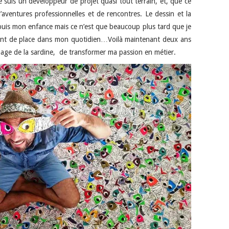
e suis un développeur de projet quasi tout terrain, et, que ce
d’aventures professionnelles et de rencontres. Le dessin et la
puis mon enfance mais ce n’est que beaucoup plus tard que je
tant de place dans mon quotidien…Voilà maintenant deux ans
nnage de la sardine, de transformer ma passion en métier.