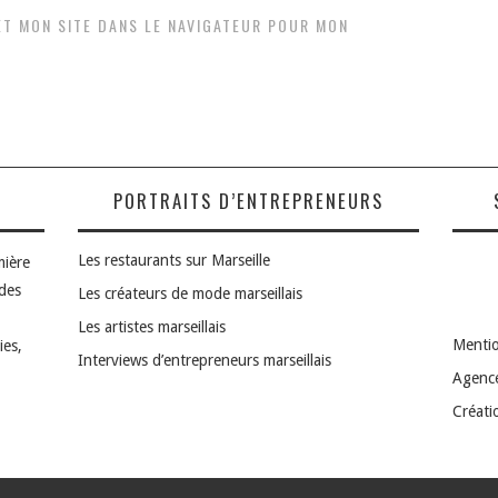
ET MON SITE DANS LE NAVIGATEUR POUR MON
PORTRAITS D’ENTREPRENEURS
Les restaurants sur Marseille
mière
 des
Les créateurs de mode marseillais
Les artistes marseillais
Mentio
ies,
Interviews d’entrepreneurs marseillais
Agence
Créatio