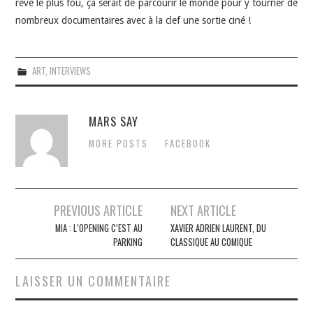
rêve le plus fou, ça serait de parcourir le monde pour y tourner de
nombreux documentaires avec à la clef une sortie ciné !
ART
,
INTERVIEWS
MARS SAY
MORE POSTS
FACEBOOK
Navigation
PREVIOUS ARTICLE
NEXT ARTICLE
des
MIA : L’OPENING C’EST AU
XAVIER ADRIEN LAURENT, DU
PARKING
CLASSIQUE AU COMIQUE
articles
LAISSER UN COMMENTAIRE