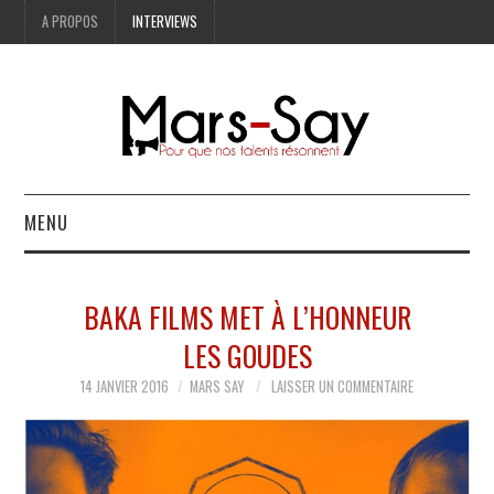
A PROPOS
INTERVIEWS
MENU
BONNES ADRESSES
BAKA FILMS MET À L’HONNEUR
MODE
LES GOUDES
LIFESTYLE
14 JANVIER 2016
MARS SAY
LAISSER UN COMMENTAIRE
ART