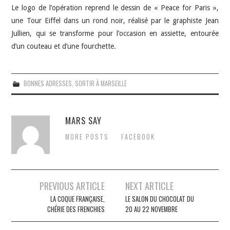
Le logo de l’opération reprend le dessin de « Peace for Paris »,
une Tour Eiffel dans un rond noir, réalisé par le graphiste Jean
Jullien, qui se transforme pour l’occasion en assiette, entourée
d’un couteau et d’une fourchette.
BONNES ADRESSES
,
SORTIR À MARSEILLE
MARS SAY
MORE POSTS
FACEBOOK
Navigation
PREVIOUS ARTICLE
NEXT ARTICLE
des
LA COQUE FRANÇAISE,
LE SALON DU CHOCOLAT DU
CHÉRIE DES FRENCHIES
20 AU 22 NOVEMBRE
articles